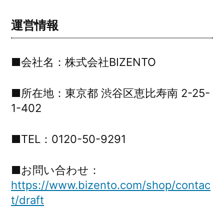
コ
ン
運営情報
テ
ン
ツ
■会社名：株式会社BIZENTO
へ
ス
キ
■所在地：東京都 渋谷区恵比寿南 2-25-
ッ
1-402
プ
■TEL：0120-50-9291
■お問い合わせ：
https://www.bizento.com/shop/contac
t/draft